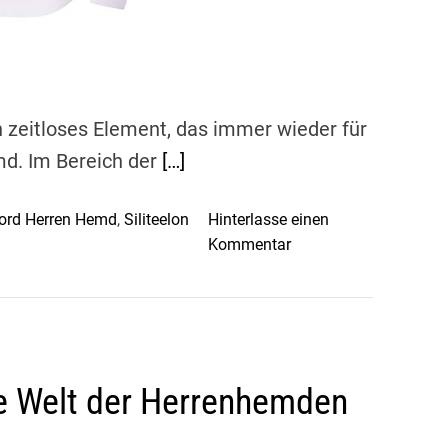
d
e
n
,
d
n zeitloses Element, das immer wieder für
i
md. Im Bereich der
[…]
e
d
ord Herren Hemd
,
Siliteelon
Hinterlasse einen
i
o
Kommentar
e
n
M
S
ä
t
n
i
n
l
l
Die Welt der Herrenhemden
v
i
o
c
l