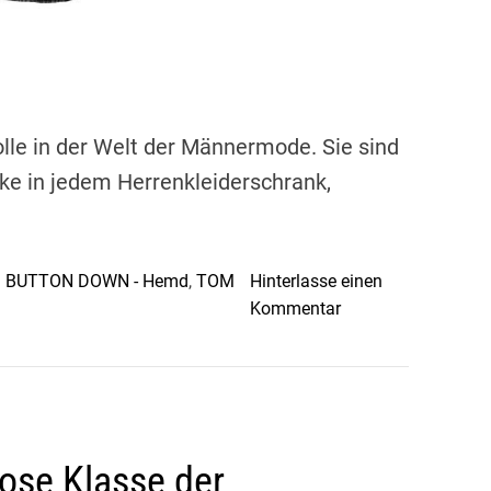
r
e
n
d
y
lle in der Welt der Männermode. Sie sind
F
ke in jedem Herrenkleiderschrank,
a
s
z
i
: BUTTON DOWN - Hemd
,
TOM
Hinterlasse einen
n
o
Kommentar
a
n
t
S
i
t
o
i
n
l
v
lose Klasse der
v
o