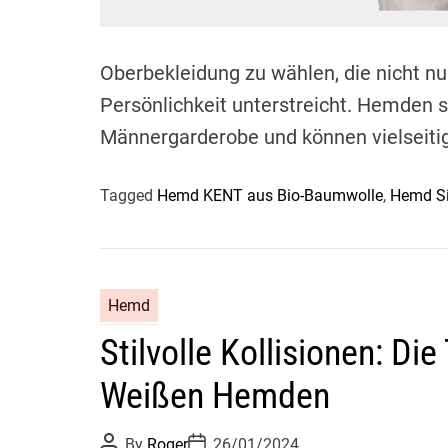
Oberbekleidung zu wählen, die nicht nur
Persönlichkeit unterstreicht. Hemden s
Männergarderobe und können vielseiti
Tagged
Hemd KENT aus Bio-Baumwolle
,
Hemd S
Hemd
Stilvolle Kollisionen: Di
Weißen Hemden
P
P
By
Roger
26/01/2024