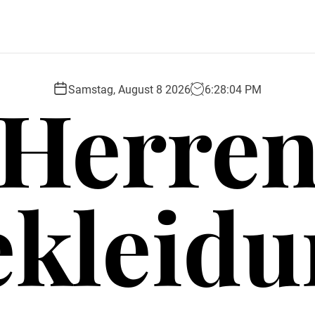
Herre
Samstag, August 8 2026
6
:
28
:
05
PM
ekleidu