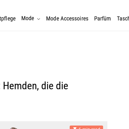
Mode
tpflege
Mode Accessoires
Parfüm
Tasc
: Hemden, die die
E