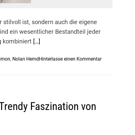
 stilvoll ist, sondern auch die eigene
ind ein wesentlicher Bestandteil jeder
g kombiniert
[…]
o
imon
,
Nolan Hemd
Hinterlasse einen Kommentar
n
S
t
i
l
e Trendy Faszination von
v
o
l
l
e