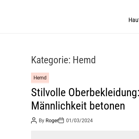
Hau
Kategorie:
Hemd
Hemd
Stilvolle Oberbekleidung
Männlichkeit betonen
P
P
By
Roger
01/03/2024
o
o
s
s
t
t