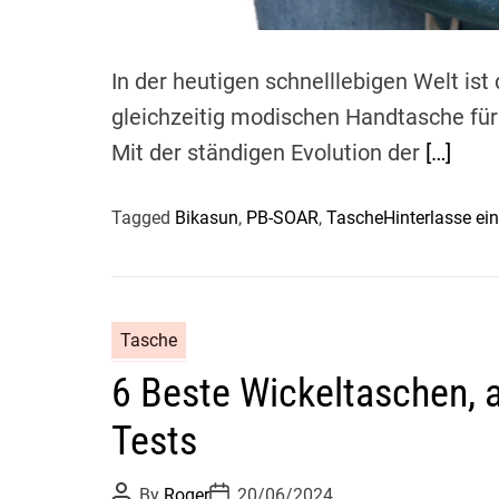
In der heutigen schnelllebigen Welt ist
gleichzeitig modischen Handtasche fü
Mit der ständigen Evolution der
[…]
Tagged
Bikasun
,
PB-SOAR
,
Tasche
Hinterlasse e
Tasche
6 Beste Wickeltaschen, 
Tests
P
P
By
Roger
20/06/2024