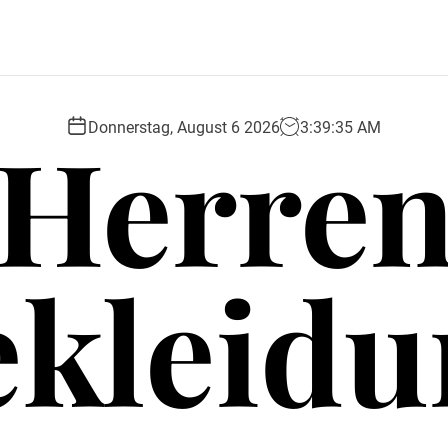
Herre
Donnerstag, August 6 2026
3
:
39
:
37
AM
ekleidu