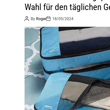
Wahl für den täglichen G
P
P
By
Roger
18/05/2024
o
o
s
s
t
t
A
D
u
a
t
t
h
e
o
r