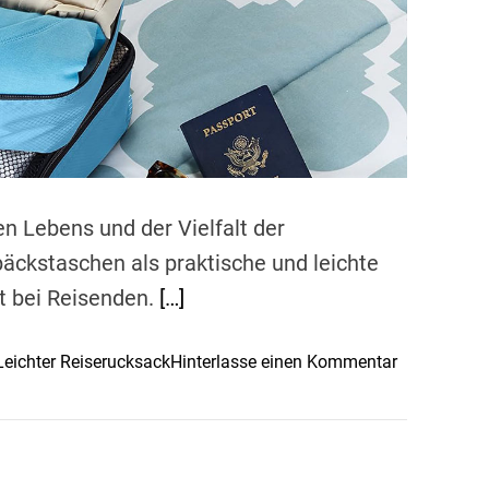
c
g
h
e
e
w
n
ä
h
l
t
v
o
 Lebens und der Vielfalt der
n
ckstaschen als praktische und leichte
E
t bei Reisenden.
[…]
l
t
e
o
Leichter Reiserucksack
Hinterlasse einen Kommentar
r
n
n
D
n
i
a
e