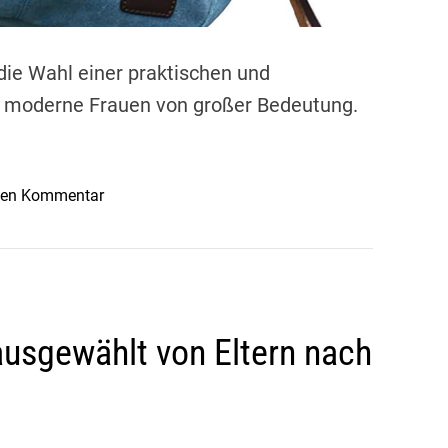
 die Wahl einer praktischen und
r moderne Frauen von großer Bedeutung.
o
inen Kommentar
n
M
o
d
e
ausgewählt von Eltern nach
r
n
e
A
u