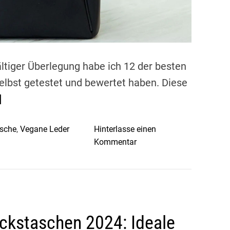
w
e
i
u
n
ltiger Überlegung habe ich 12 der besten
v
elbst getestet und bewertet haben. Diese
e
]
r
z
i
asche
,
Vegane Leder
Hinterlasse einen
c
o
Kommentar
h
n
t
6
b
B
a
e
r
s
ckstaschen 2024: Ideale
e
t