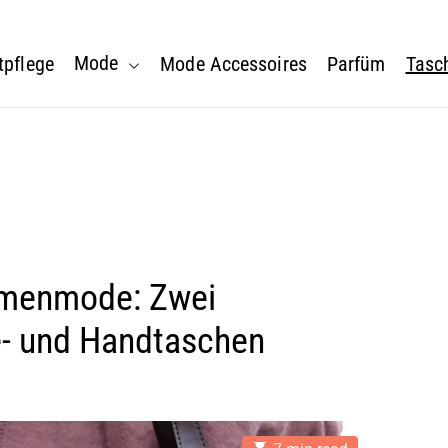
Mode
tpflege
Mode Accessoires
Parfüm
Tasc
amenmode: Zwei
- und Handtaschen
E