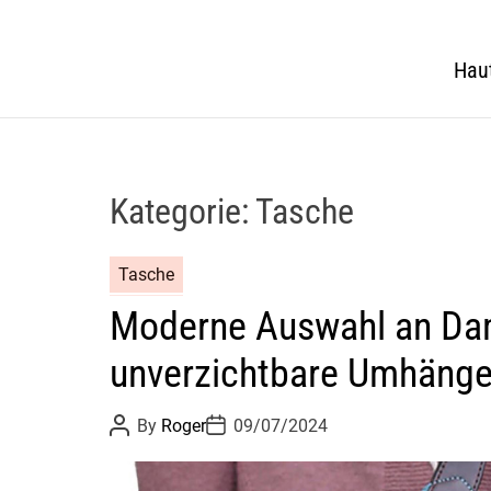
Hau
Kategorie:
Tasche
Tasche
Moderne Auswahl an D
unverzichtbare Umhänge
P
P
By
Roger
09/07/2024
o
o
s
s
t
t