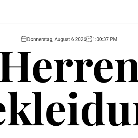
Herre
Donnerstag, August 6 2026
1
:
00
:
39
PM
ekleidu