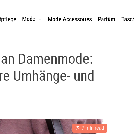
Mode
tpflege
Mode Accessoires
Parfüm
Tasc
 an Damenmode:
are Umhänge- und
E
7 min read
s