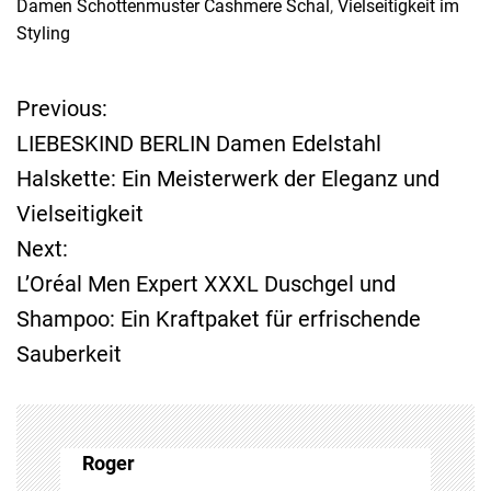
Damen Schottenmuster Cashmere Schal
,
Vielseitigkeit im
Styling
Previous:
B
LIEBESKIND BERLIN Damen Edelstahl
e
Halskette: Ein Meisterwerk der Eleganz und
Vielseitigkeit
i
Next:
t
L’Oréal Men Expert XXXL Duschgel und
Shampoo: Ein Kraftpaket für erfrischende
r
Sauberkeit
a
g
Roger
s