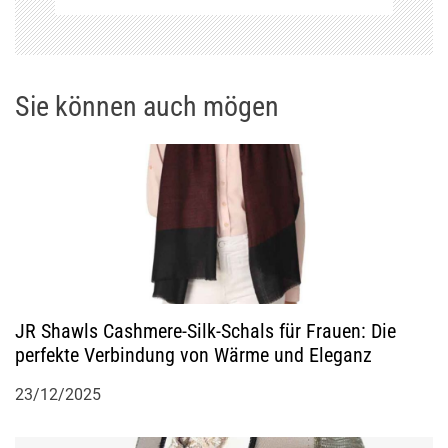
n
a
Sie können auch mögen
v
i
g
a
t
JR Shawls Cashmere-Silk-Schals für Frauen: Die
perfekte Verbindung von Wärme und Eleganz
i
23/12/2025
o