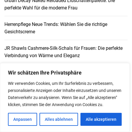
Urban Decay Naked Reloaded Lidschattenpalette: Die
perfekte Wahl für die moderne Frau
Herrenpflege Neue Trends: Wählen Sie die richtige
Gesichtscreme
JR Shawls Cashmere-Silk-Schals für Frauen: Die perfekte
Verbindung von Wärme und Eleganz
JUNGLÜCK Selbstbräunungs-Serum: Die Geheimwaffe für
Wir schätzen Ihre Privatsphäre
einen gesunden, natürlichen Teint
Wir verwenden Cookies, um Ihr Surferlebnis zu verbessern,
personalisierte Anzeigen oder Inhalte einzusetzen und unseren
Women’s Platform Mary Jane Shoes: Die Perfekte
Datenverkehr zu analysieren. Wenn Sie auf „Alle akzeptieren"
Mischung aus Süß, Sexy und Stilvoll
klicken, stimmen Sie der Anwendung von Cookies zu.
Anpassen
Alles ablehnen
Alle akzeptieren