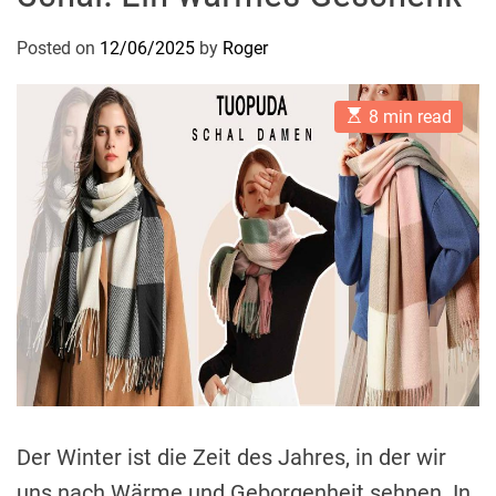
Posted on
12/06/2025
by
Roger
E
8 min read
s
t
i
m
a
t
e
d
r
e
a
d
t
i
m
e
Der Winter ist die Zeit des Jahres, in der wir
uns nach Wärme und Geborgenheit sehnen. In