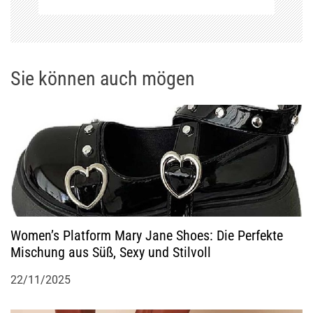
r
a
g
Sie können auch mögen
s
n
a
v
Women’s Platform Mary Jane Shoes: Die Perfekte
i
Mischung aus Süß, Sexy und Stilvoll
g
22/11/2025
a