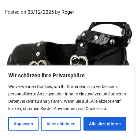
Posted on
03/12/2025
by
Roger
Wir schätzen Ihre Privatsphäre
Wir verwenden Cookies, um Ihr Surferlebnis zu verbessern,
personalisierte Anzeigen oder Inhalte einzusetzen und unseren
Datenverkehr zu analysieren. Wenn Sie auf „Alle akzeptieren"
Schuhe
klicken, stimmen Sie der Anwendung von Cookies zu.
Women’s Platform Mary Jane Shoes:
Anpassen
Alles ablehnen
Alle akzeptieren
Die Perfekte Mischung aus Süß, Sexy