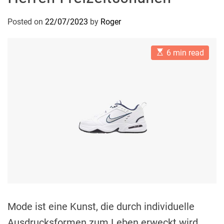
Posted on
22/07/2023
by
Roger
E
6 min read
s
t
i
m
a
t
e
d
r
e
a
d
t
i
m
e
Mode ist eine Kunst, die durch individuelle
Ausdrucksformen zum Leben erweckt wird.