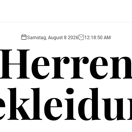
Herre
Samstag, August 8 2026
12
:
18
:
51
AM
ekleidu