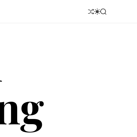
S
S
S
h
w
e
u
i
a
ff
t
r
n
l
c
c
e
h
h
c
o
l
o
r
ng
m
o
d
e