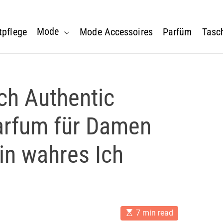
Mode
tpflege
Mode Accessoires
Parfüm
Tasc
ch Authentic
rfum für Damen
in wahres Ich
E
7 min read
s