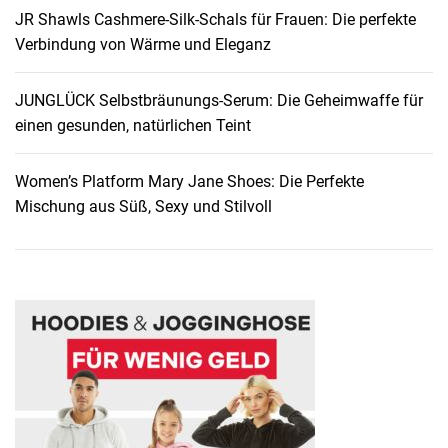
JR Shawls Cashmere-Silk-Schals für Frauen: Die perfekte
s
Verbindung von Wärme und Eleganz
c
h
g
JUNGLÜCK Selbstbräunungs-Serum: Die Geheimwaffe für
e
einen gesunden, natürlichen Teint
l
u
Women’s Platform Mary Jane Shoes: Die Perfekte
n
Mischung aus Süß, Sexy und Stilvoll
d
S
h
a
m
p
o
o
: