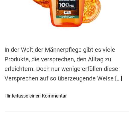
e
a
d
t
i
m
e
In der Welt der Männerpflege gibt es viele
Produkte, die versprechen, den Alltag zu
erleichtern. Doch nur wenige erfüllen diese
Versprechen auf so überzeugende Weise
[…]
o
Hinterlasse einen Kommentar
n
L
’
O
r