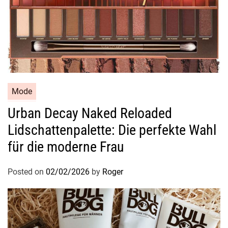
f
r
i
s
c
h
e
n
Mode
d
Urban Decay Naked Reloaded
e
Lidschattenpalette: Die perfekte Wahl
S
a
für die moderne Frau
u
b
Posted on
02/02/2026
by
Roger
e
r
k
e