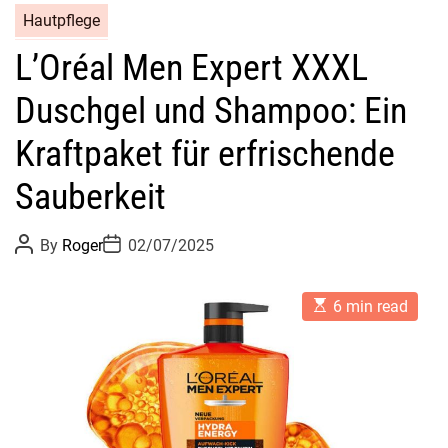
Hautpflege
L’Oréal Men Expert XXXL
Duschgel und Shampoo: Ein
Kraftpaket für erfrischende
Sauberkeit
P
P
By
Roger
02/07/2025
o
o
s
s
t
t
E
A
D
6 min read
s
u
a
t
t
t
i
h
e
m
o
a
r
t
e
d
r