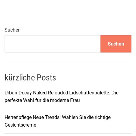
é
a
l
M
Suchen
e
Suchen
n
E
x
p
e
kürzliche Posts
r
t
Urban Decay Naked Reloaded Lidschattenpalette: Die
X
perfekte Wahl für die moderne Frau
X
X
Herrenpflege Neue Trends: Wählen Sie die richtige
L
Gesichtscreme
D
u