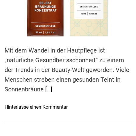
e
a
d
t
i
m
e
Mit dem Wandel in der Hautpflege ist
„natürliche Gesundheitsschönheit“ zu einem
der Trends in der Beauty-Welt geworden. Viele
Menschen streben einen gesunden Teint in
Sonnenbräune
[…]
o
Hinterlasse einen Kommentar
n
J
U