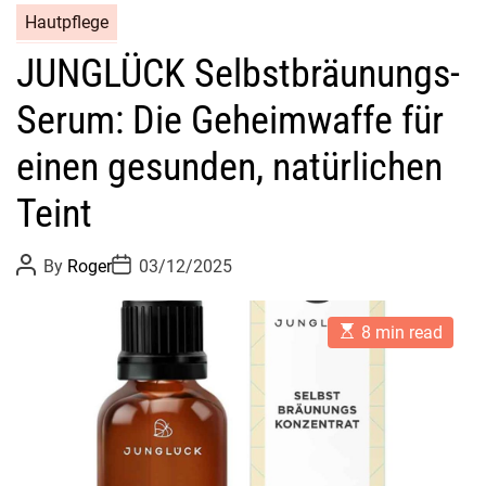
Hautpflege
JUNGLÜCK Selbstbräunungs-
Serum: Die Geheimwaffe für
einen gesunden, natürlichen
Teint
P
P
By
Roger
03/12/2025
o
o
s
s
t
t
E
A
D
8 min read
s
u
a
t
t
t
i
h
e
m
o
a
r
t
e
d
r