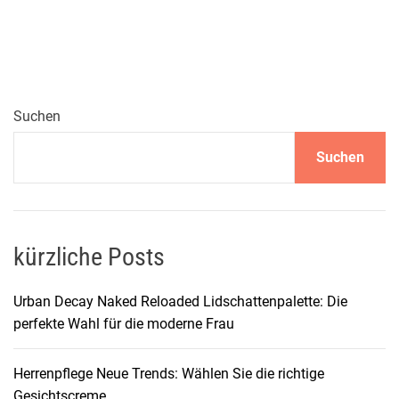
N
G
L
Ü
C
K
Suchen
S
Suchen
e
l
b
s
t
kürzliche Posts
b
r
Urban Decay Naked Reloaded Lidschattenpalette: Die
ä
perfekte Wahl für die moderne Frau
u
n
Herrenpflege Neue Trends: Wählen Sie die richtige
u
Gesichtscreme