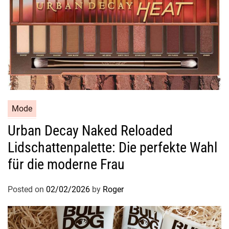
n
d
e
n
,
n
a
t
ü
Mode
r
Urban Decay Naked Reloaded
l
Lidschattenpalette: Die perfekte Wahl
i
c
für die moderne Frau
h
e
Posted on
02/02/2026
by
Roger
n
T
e