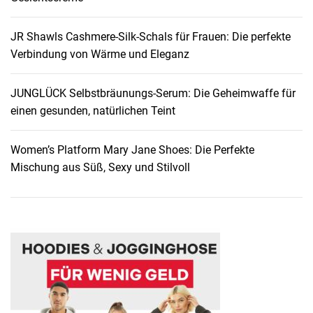
n
g
JR Shawls Cashmere-Silk-Schals für Frauen: Die perfekte
s
Verbindung von Wärme und Eleganz
-
S
e
JUNGLÜCK Selbstbräunungs-Serum: Die Geheimwaffe für
r
einen gesunden, natürlichen Teint
u
m
Women’s Platform Mary Jane Shoes: Die Perfekte
:
Mischung aus Süß, Sexy und Stilvoll
D
i
e
G
e
h
e
i