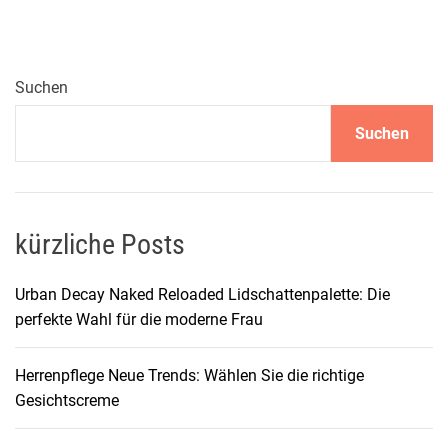
b
e
w
u
Suchen
s
Suchen
s
t
s
e
i
kürzliche Posts
n
:
Urban Decay Naked Reloaded Lidschattenpalette: Die
D
perfekte Wahl für die moderne Frau
i
e
Herrenpflege Neue Trends: Wählen Sie die richtige
s
Gesichtscreme
t
i