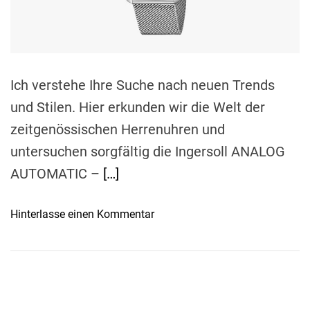
d
t
i
m
e
Ich verstehe Ihre Suche nach neuen Trends
und Stilen. Hier erkunden wir die Welt der
zeitgenössischen Herrenuhren und
untersuchen sorgfältig die Ingersoll ANALOG
AUTOMATIC –
[…]
o
Hinterlasse einen Kommentar
n
M
o
d
e