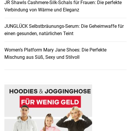
JR Shawls Cashmere-Silk-Schals für Frauen: Die perfekte
l
Verbindung von Wärme und Eleganz
v
o
l
JUNGLÜCK Selbstbräunungs-Serum: Die Geheimwaffe für
l
einen gesunden, natürlichen Teint
e
W
Women’s Platform Mary Jane Shoes: Die Perfekte
o
Mischung aus Süß, Sexy und Stilvoll
g
e
d
e
r
H
e
r
r
e