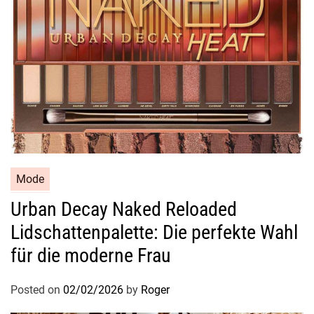
i
l
v
o
l
l
e
„
V
a
n
Mode
i
Urban Decay Naked Reloaded
l
Lidschattenpalette: Die perfekte Wahl
l
e
für die moderne Frau
“
-
Posted on
02/02/2026
by
Roger
Ä