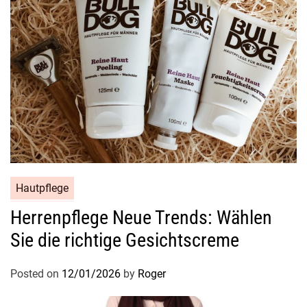
s
t
h
e
t
i
k
,
d
i
e
Hautpflege
I
h
Herrenpflege Neue Trends: Wählen
r
Sie die richtige Gesichtscreme
e
n
Posted on
12/01/2026
by
Roger
A
l