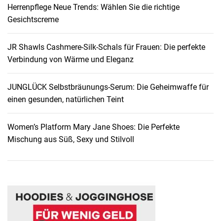
Herrenpflege Neue Trends: Wählen Sie die richtige
e
Gesichtscreme
t
S
JR Shawls Cashmere-Silk-Schals für Frauen: Die perfekte
e
Verbindung von Wärme und Eleganz
t
L
o
JUNGLÜCK Selbstbräunungs-Serum: Die Geheimwaffe für
g
einen gesunden, natürlichen Teint
o
C
Women’s Platform Mary Jane Shoes: Die Perfekte
r
Mischung aus Süß, Sexy und Stilvoll
o
s
s
b
o
d