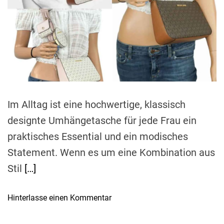
e
d
r
e
a
d
t
i
m
e
Im Alltag ist eine hochwertige, klassisch
designte Umhängetasche für jede Frau ein
praktisches Essential und ein modisches
Statement. Wenn es um eine Kombination aus
Stil
[…]
o
Hinterlasse einen Kommentar
n
M