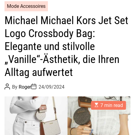
Mode Accessoires
Michael Michael Kors Jet Set
Logo Crossbody Bag:
Elegante und stilvolle
„Vanille“-Ästhetik, die Ihren
Alltag aufwertet
P
P
By
Roger
24/09/2024
o
o
s
s
t
t
E
A
D
7 min read
s
u
a
t
t
t
i
h
e
m
o
a
r
t