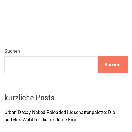
i
c
h
a
e
l
M
Suchen
i
Suchen
c
h
a
e
l
kürzliche Posts
K
o
Urban Decay Naked Reloaded Lidschattenpalette: Die
r
perfekte Wahl für die moderne Frau
s
J