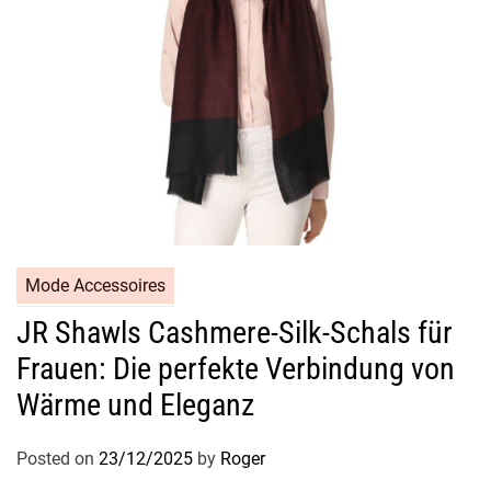
l
t
a
g
a
u
f
w
e
r
t
Mode Accessoires
e
JR Shawls Cashmere-Silk-Schals für
t
Frauen: Die perfekte Verbindung von
Wärme und Eleganz
Posted on
23/12/2025
by
Roger