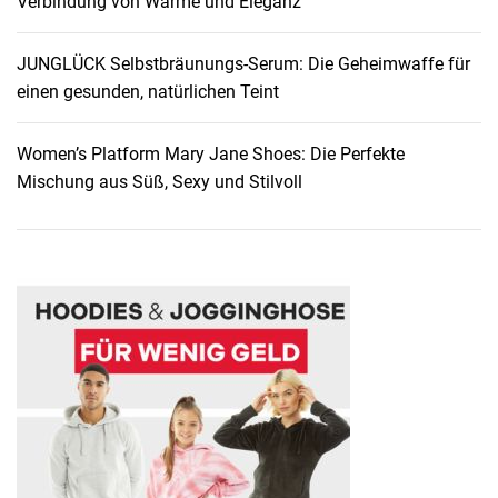
Verbindung von Wärme und Eleganz
e
n
s
JUNGLÜCK Selbstbräunungs-Serum: Die Geheimwaffe für
c
einen gesunden, natürlichen Teint
h
a
Women’s Platform Mary Jane Shoes: Die Perfekte
l
Mischung aus Süß, Sexy und Stilvoll
s
a
l
s
M
u
s
t
-
H
a