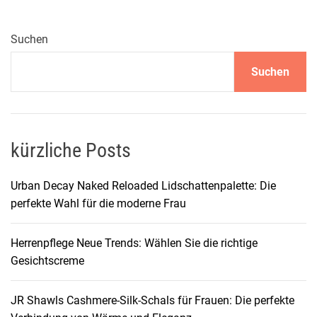
r
l
i
Suchen
c
Suchen
h
e
E
l
e
kürzliche Posts
g
a
Urban Decay Naked Reloaded Lidschattenpalette: Die
n
perfekte Wahl für die moderne Frau
z
:
Herrenpflege Neue Trends: Wählen Sie die richtige
H
Gesichtscreme
e
r
JR Shawls Cashmere-Silk-Schals für Frauen: Die perfekte
r