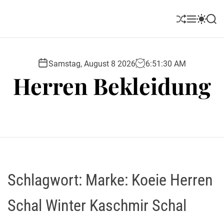
S
k
S
M
S
S
i
h
e
w
e
u
n
i
a
p
ff
u
t
r
t
l
c
c
Samstag, August 8 2026
6
:
51
:
30
AM
o
e
h
h
Herren Bekleidung
c
c
o
o
l
n
o
t
r
e
m
o
n
d
t
e
Schlagwort:
Marke: Koeie Herren
Schal Winter Kaschmir Schal