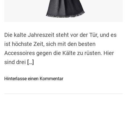
d
t
i
m
e
Die kalte Jahreszeit steht vor der Tür, und es
ist höchste Zeit, sich mit den besten
Accessoires gegen die Kälte zu rüsten. Hier
sind drei
[…]
o
Hinterlasse einen Kommentar
n
W
i
n
t
e