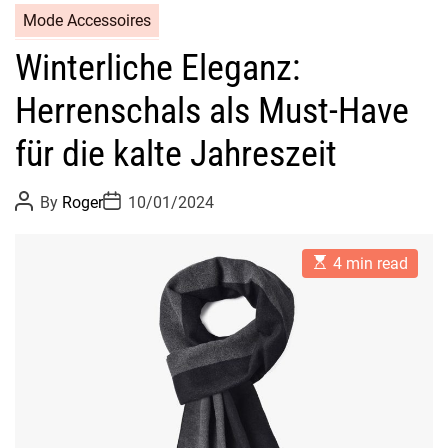
Mode Accessoires
Winterliche Eleganz:
Herrenschals als Must-Have
für die kalte Jahreszeit
P
P
By
Roger
10/01/2024
o
o
s
s
t
t
E
A
D
4 min read
s
u
a
t
t
t
i
h
e
m
o
a
r
t
e
d
r
e
a