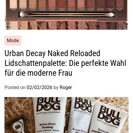
s
z
e
i
t
Mode
Urban Decay Naked Reloaded
Lidschattenpalette: Die perfekte Wahl
für die moderne Frau
Posted on
02/02/2026
by
Roger