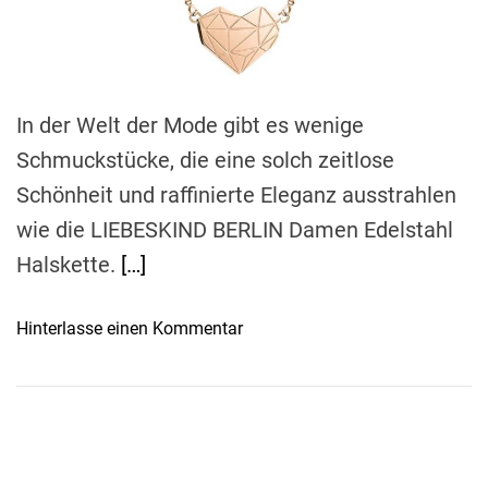
t
i
m
e
In der Welt der Mode gibt es wenige
Schmuckstücke, die eine solch zeitlose
Schönheit und raffinierte Eleganz ausstrahlen
wie die LIEBESKIND BERLIN Damen Edelstahl
Halskette.
[…]
o
Hinterlasse einen Kommentar
n
L
I
E
B