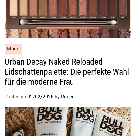
l
e
g
a
n
z
u
Mode
n
Urban Decay Naked Reloaded
d
Lidschattenpalette: Die perfekte Wahl
V
i
für die moderne Frau
e
l
Posted on
02/02/2026
by
Roger
s
e
i
t
i