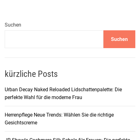
E
S
K
I
Suchen
N
Suchen
D
B
E
R
L
kürzliche Posts
I
N
Urban Decay Naked Reloaded Lidschattenpalette: Die
D
perfekte Wahl für die moderne Frau
a
m
Herrenpflege Neue Trends: Wählen Sie die richtige
e
Gesichtscreme
n
E