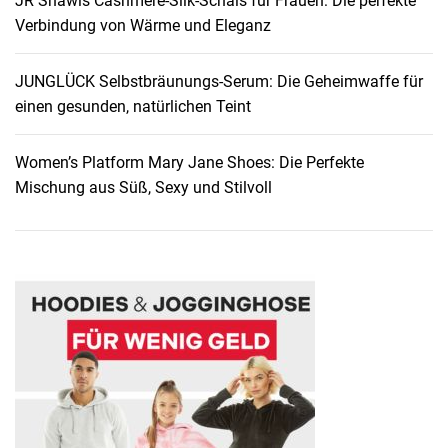
JR Shawls Cashmere-Silk-Schals für Frauen: Die perfekte
d
Verbindung von Wärme und Eleganz
e
l
s
JUNGLÜCK Selbstbräunungs-Serum: Die Geheimwaffe für
t
einen gesunden, natürlichen Teint
a
h
Women’s Platform Mary Jane Shoes: Die Perfekte
l
Mischung aus Süß, Sexy und Stilvoll
H
a
l
s
k
e
t
t
e
: