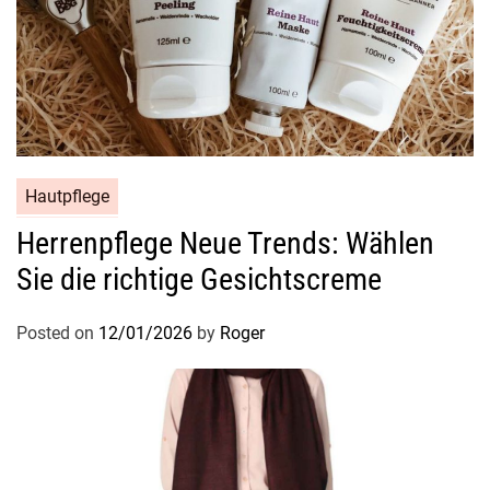
g
k
e
i
t
Hautpflege
Herrenpflege Neue Trends: Wählen
Sie die richtige Gesichtscreme
Posted on
12/01/2026
by
Roger