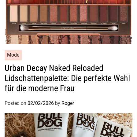
x
y
u
n
d
S
t
i
Mode
l
Urban Decay Naked Reloaded
v
Lidschattenpalette: Die perfekte Wahl
o
l
für die moderne Frau
l
Posted on
02/02/2026
by
Roger