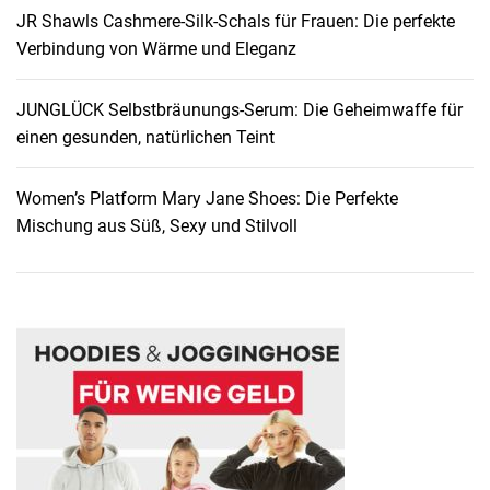
JR Shawls Cashmere-Silk-Schals für Frauen: Die perfekte
e
Verbindung von Wärme und Eleganz
S
h
o
JUNGLÜCK Selbstbräunungs-Serum: Die Geheimwaffe für
e
einen gesunden, natürlichen Teint
s
:
Women’s Platform Mary Jane Shoes: Die Perfekte
D
Mischung aus Süß, Sexy und Stilvoll
i
e
P
e
r
f
e
k
t