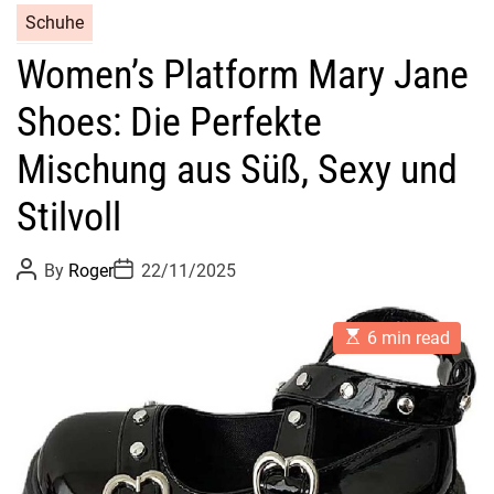
Schuhe
Women’s Platform Mary Jane
Shoes: Die Perfekte
Mischung aus Süß, Sexy und
Stilvoll
P
P
By
Roger
22/11/2025
o
o
s
s
t
t
E
A
D
6 min read
s
u
a
t
t
t
i
h
e
m
o
a
r
t
e
d
r