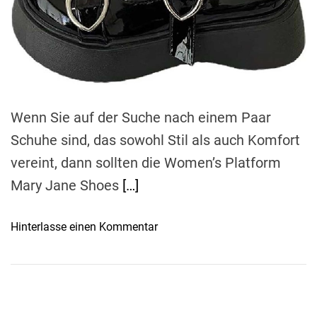
e
a
d
t
i
m
e
Wenn Sie auf der Suche nach einem Paar
Schuhe sind, das sowohl Stil als auch Komfort
vereint, dann sollten die Women’s Platform
Mary Jane Shoes
[…]
o
Hinterlasse einen Kommentar
n
W
o
m
e