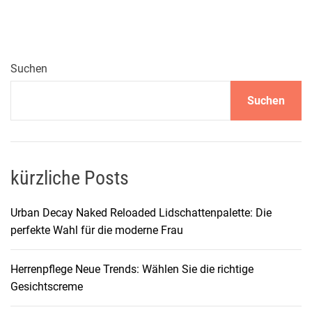
n
’
s
P
Suchen
l
Suchen
a
t
f
o
r
kürzliche Posts
m
M
Urban Decay Naked Reloaded Lidschattenpalette: Die
a
perfekte Wahl für die moderne Frau
r
y
Herrenpflege Neue Trends: Wählen Sie die richtige
J
Gesichtscreme
a
n