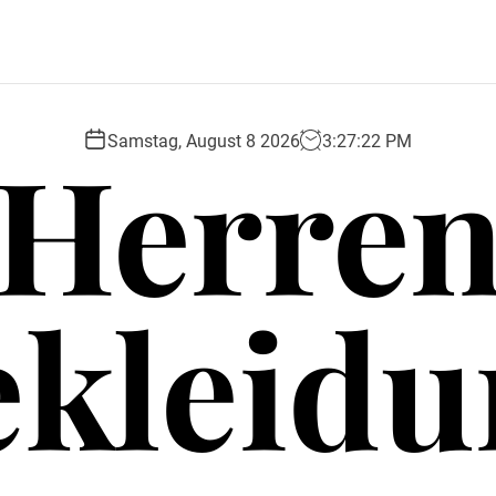
Herre
Samstag, August 8 2026
3
:
27
:
23
PM
ekleidu