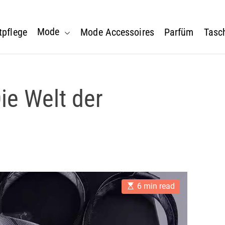
Mode
tpflege
Mode Accessoires
Parfüm
Tasc
Die Welt der
E
6 min read
s
t
i
m