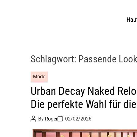
Hau
Schlagwort:
Passende Looks
Mode
Urban Decay Naked Relo
Die perfekte Wahl für di
P
P
By
Roger
02/02/2026
o
o
s
s
t
t