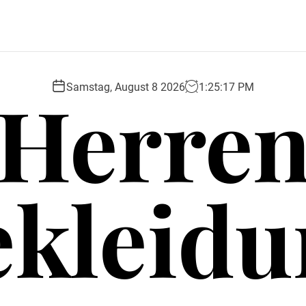
Herre
Samstag, August 8 2026
1
:
25
:
18
PM
ekleidu