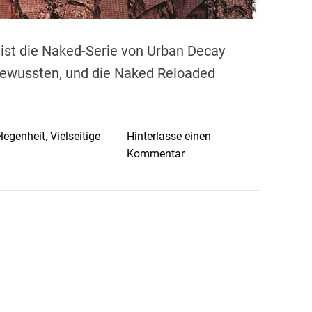
ist die Naked-Serie von Urban Decay
ewussten, und die Naked Reloaded
legenheit
,
Vielseitige
Hinterlasse einen
o
Kommentar
n
U
r
b
a
n
D
e
c