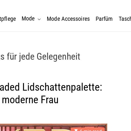
Mode
tpflege
Mode Accessoires
Parfüm
Tasc
 für jede Gelegenheit
aded Lidschattenpalette:
e moderne Frau
E