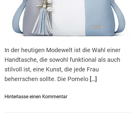
e
a
d
t
i
m
e
In der heutigen Modewelt ist die Wahl einer
Handtasche, die sowohl funktional als auch
stilvoll ist, eine Kunst, die jede Frau
beherrschen sollte. Die Pomelo
[…]
o
Hinterlasse einen Kommentar
n
P
o
m
e