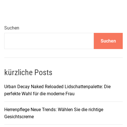
l
o
B
e
Suchen
s
Suchen
t
D
a
m
e
kürzliche Posts
n
h
Urban Decay Naked Reloaded Lidschattenpalette: Die
a
perfekte Wahl für die moderne Frau
n
d
Herrenpflege Neue Trends: Wählen Sie die richtige
t
Gesichtscreme
a
s