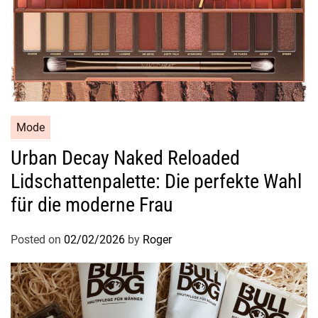
ü
r
j
e
d
e
G
e
Mode
l
Urban Decay Naked Reloaded
e
Lidschattenpalette: Die perfekte Wahl
g
e
für die moderne Frau
n
h
Posted on
02/02/2026
by
Roger
e
i
t