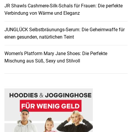
JR Shawls Cashmere-Silk-Schals für Frauen: Die perfekte
c
Verbindung von Wärme und Eleganz
h
e
:
JUNGLÜCK Selbstbräunungs-Serum: Die Geheimwaffe für
E
einen gesunden, natürlichen Teint
i
n
Women’s Platform Mary Jane Shoes: Die Perfekte
e
Mischung aus Süß, Sexy und Stilvoll
s
t
i
l
v
o
l
l
e