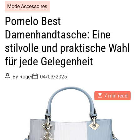
Mode Accessoires
Pomelo Best
Damenhandtasche: Eine
stilvolle und praktische Wahl
für jede Gelegenheit
P
P
By
Roger
04/03/2025
o
o
s
s
t
t
E
A
D
7 min read
s
u
a
t
t
t
i
h
e
m
o
a
r
t
e
d
r