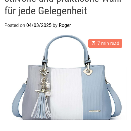
für jede Gelegenheit
Posted on
04/03/2025
by
Roger
E
7 min read
s
t
i
m
a
t
e
d
r
e
a
d
t
i
m
e