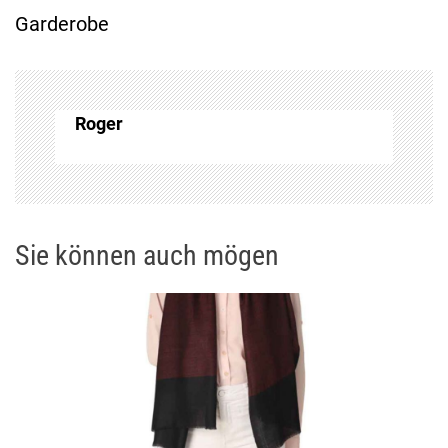
Garderobe
a
g
Roger
s
n
a
Sie können auch mögen
v
i
g
a